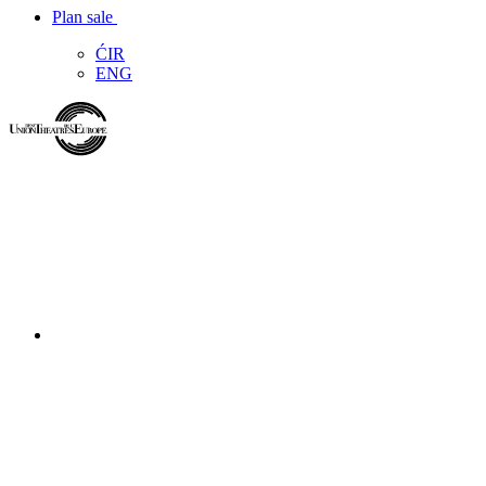
Plan sale
ĆIR
ENG