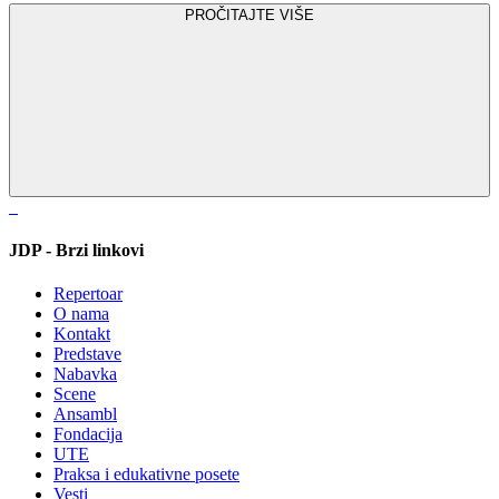
PROČITAJTE VIŠE
JDP - Brzi linkovi
Repertoar
O nama
Kontakt
Predstave
Nabavka
Scene
Ansambl
Fondacija
UTE
Praksa i edukativne posete
Vesti