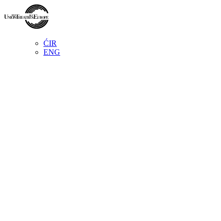
ĆIR
ENG