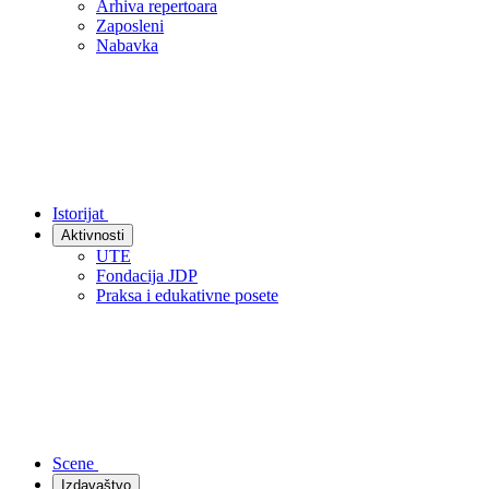
Arhiva repertoara
Zaposleni
Nabavka
Istorijat
Aktivnosti
UTE
Fondacija JDP
Praksa i edukativne posete
Scene
Izdavaštvo