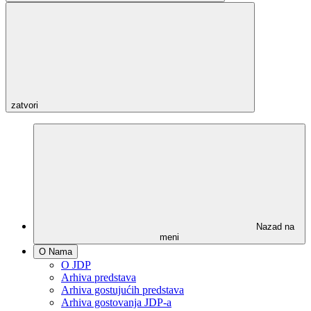
zatvori
Nazad na
meni
O Nama
O JDP
Arhiva predstava
Arhiva gostujućih predstava
Arhiva gostovanja JDP-a