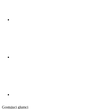
Gostujuci glumci