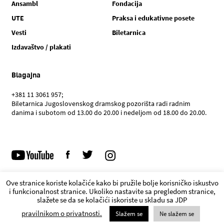
Ansambl
Fondacija
UTE
Praksa i edukativne posete
Vesti
Biletarnica
Izdavaštvo / plakati
Blagajna
+381 11 3061 957;
Biletarnica Jugoslovenskog dramskog pozorišta radi radnim
danima i subotom od 13.00 do 20.00 i nedeljom od 18.00 do 20.00.
Ove stranice koriste kolačiće kako bi pružile bolje korisničko iskustvo
i funkcionalnost stranice. Ukoliko nastavite sa pregledom stranice,
POLITIKA PRIVATNOSTI
slažete se da se kolačići iskoriste u skladu sa JDP
© JDP. Sva prava zadržana 2022
pravilnikom o privatnosti.
Slažem se
Ne slažem se