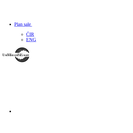
Plan sale
ĆIR
ENG