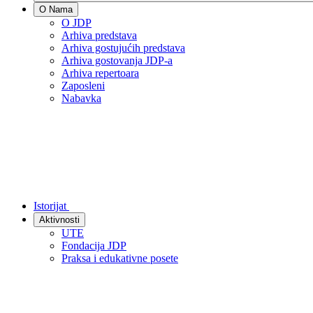
O Nama
O JDP
Arhiva predstava
Arhiva gostujućih predstava
Arhiva gostovanja JDP-a
Arhiva repertoara
Zaposleni
Nabavka
Istorijat
Aktivnosti
UTE
Fondacija JDP
Praksa i edukativne posete