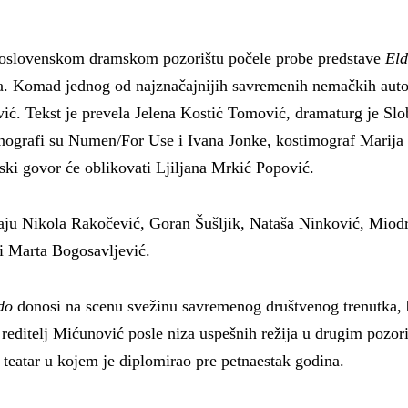
oslovenskom dramskom pozorištu počele probe predstave
El
. Komad jednog od najznačajnijih savremenih nemačkih autor
ić. Tekst je prevela Jelena Kostić Tomović, dramaturg je Sl
nografi su Numen/For Use i Ivana Jonke, kostimograf Marija
ski govor će oblikovati Ljiljana Mrkić Popović.
raju Nikola Rakočević, Goran Šušljik, Nataša Ninković, Miod
i Marta Bogosavljević.
do
donosi na scenu svežinu savremenog društvenog trenutka, 
a reditelj Mićunović posle niza uspešnih režija u drugim pozo
 teatar u kojem je diplomirao pre petnaestak godina.