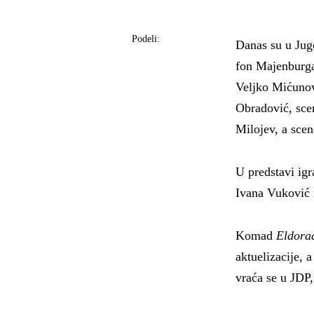
Podeli:
Danas su u Jug
fon Majenburga
Veljko Mićunov
Obradović, sce
Milojev, a scen
U predstavi ig
Ivana Vuković 
Komad
Eldora
aktuelizacije, 
vraća se u JDP,