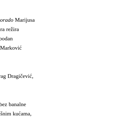
dorado
Marijusa
a režira
obodan
 Marković
rag Dragičević,
bez banalne
rišnim kućama,