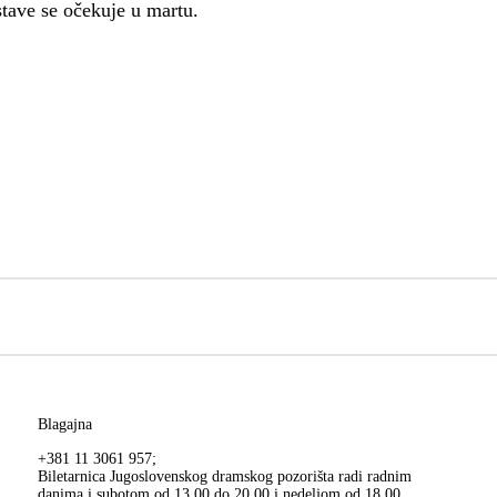
tave se očekuje u martu.
Blagajna
+381 11 3061 957;
Biletarnica Jugoslovenskog dramskog pozorišta radi radnim
danima i subotom od 13.00 do 20.00 i nedeljom od 18.00