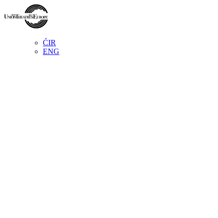
ĆIR
ENG