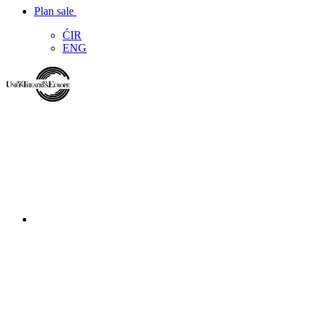
Plan sale
ĆIR
ENG