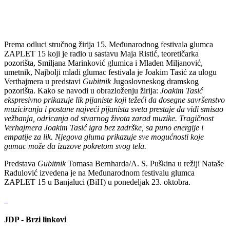
Prema odluci stručnog žirija 15. Međunarodnog festivala glumca
ZAPLET 15 koji je radio u sastavu Maja Ristić, teoretičarka
pozorišta, Smiljana Marinković glumica i Mladen Miljanović,
umetnik, Najbolji mladi glumac festivala je Joakim Tasić za ulogu
Verthajmera u predstavi
Gubitnik
Jugoslovneskog dramskog
pozorišta. Kako se navodi u obrazloženju žirija:
Joakim Tasić
ekspresivno prikazuje lik pijaniste koji težeći da dosegne savršenstvo
muziciranja i postane najveći pijanista sveta prestaje da vidi smisao
vežbanja, odricanja od stvarnog života zarad muzike. Tragičnost
Verhajmera Joakim Tasić igra bez zadrške, sa puno energije i
empatije za lik. Njegova gluma prikazuje sve mogućnosti koje
gumac može da izazove pokretom svog tela.
Predstava
Gubitnik
Tomasa Bernharda/A. S. Puškina u režiji Nataše
Radulović izvedena je na Međunarodnom festivalu glumca
ZAPLET 15 u Banjaluci (BiH) u ponedeljak 23. oktobra.
JDP - Brzi linkovi