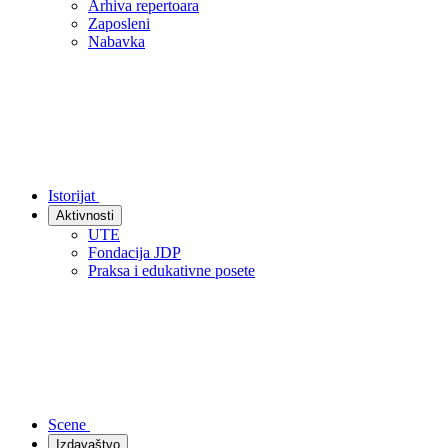
Arhiva repertoara
Zaposleni
Nabavka
Istorijat
Aktivnosti
UTE
Fondacija JDP
Praksa i edukativne posete
Scene
Izdavaštvo