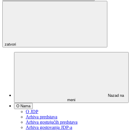
zatvori
Nazad na
meni
O Nama
O JDP
Arhiva predstava
Arhiva gostujućih predstava
Arhiva gostovanja JDP-a