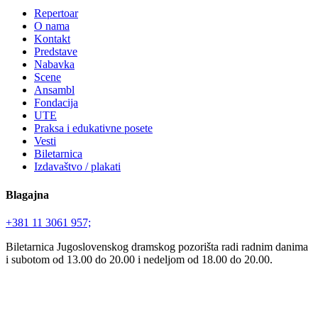
Repertoar
O nama
Kontakt
Predstave
Nabavka
Scene
Ansambl
Fondacija
UTE
Praksa i edukativne posete
Vesti
Biletarnica
Izdavaštvo / plakati
Blagajna
+381 11 3061 957;
Biletarnica Jugoslovenskog dramskog pozorišta radi radnim danima
i subotom od 13.00 do 20.00 i nedeljom od 18.00 do 20.00.