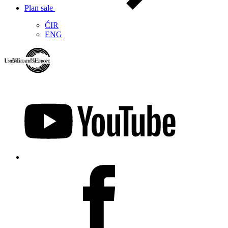
Plan sale
ĆIR
ENG