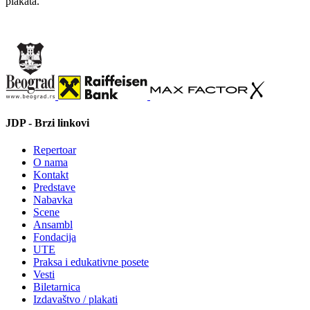
plakata.
JDP - Brzi linkovi
Repertoar
O nama
Kontakt
Predstave
Nabavka
Scene
Ansambl
Fondacija
UTE
Praksa i edukativne posete
Vesti
Biletarnica
Izdavaštvo / plakati