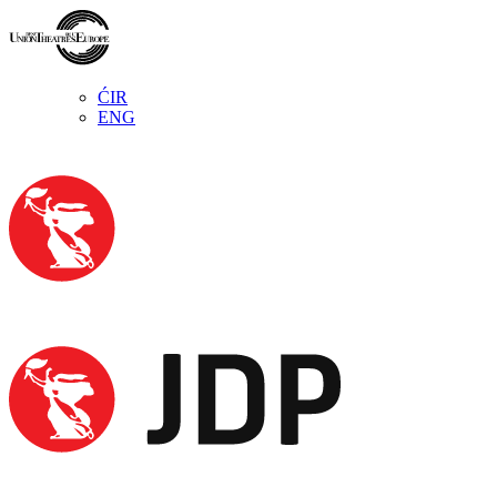
ĆIR
ENG