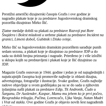
Prestižni američki dizajnerski časopis Grafis i ove godine je
nagradio plakate koje je za predstave Jugoslovenskog dramskog
pozorišta dizajnirao Mirko Ilić.
Zlatne medalje dobili su plakati za predstave
Razvoji put Bore
Šnajdera
i
Bolest mladosti
a srebrne plakati za predstave
Incident na
granici
,
Limeni doboš
,
Gubitnik
i
Disko svinje.
Mirko Ilić sa Jugoslovenskim dramskim pozorištem sarađuje punih
sedam sezona, a plakati koje je dizajnirao za predstave JDP-a do
sada su dobili brojna priznanja i nagrade. Priređeno je i više izložbi
u sklopu kojih su predstavljeni i plakati koje je Ilić dizajnirao za
JDP.
Magazin Grafis osnovan je 1944. godine i jedan je od najuglednijih i
najuticajnijih časopisa koji promoviše najbolje iz oblasti dizajna,
advertajzinga, fotografije i ilustracije. Svake godine, Grafis najbolje
radove objavljuje u svom godišnjaku pa su se do sada u njihovim
izdanjima našli plakati za predstave
Edip
,
Tit Andronik
,
Čudo u
Šarganu
,
Dr Auslender
,
Kaspar
,
Mamu mu jebem ko je prvi počeo
,
Beogradska trilogija
,
Pučina
,
Lorencačo
,
Ujka Vanja
,
Natan Mudri
i
Vrat od stakla
. Ove godine Grafis je objavio novih šest nagrađenih