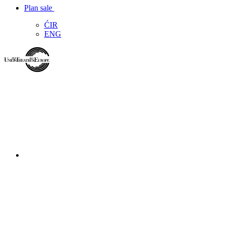
Plan sale
ĆIR
ENG