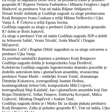
gospodin R? Rajnera Vernera Fasbindera i Mihaela Fenglera i Jagoš
Marković za predstavu Vrat od stakla Biljane Srbljanović.
Nenad Jezdić dobitnik je Godišnje nagrade za uloge predstavama
Kralj Betajnove Ivana Cankara u režiji Milana Neškovića i Ujka
Vanja A. P. Čehova u režiji Egona Savina.
Godišnju nagradu za ulogu u predstavi Zašto je poludeo gospodin
R? dobio je Boris Isaković.
Za uloge u predstavi Vrat od stakla Godišnju nagradu JDP-a dobili
su Jelisaveta Sablić, Vesna Trivalić, Anita Mančić i Dragan
Mićanović.
Branislav Lečić i Bogdan Diklić nagrađeni su za uloge ostvarene u
predstavi Ujka Vanja.
Za poseban umetnički doprinos u predstavi Kralj Betajnove
Godišnju nagradu dobila je kompozitorka Anja Đorđević.
Kolektivnu Godišnju nagradu Jugoslovensko dramsko pozorište je
dodelilo autorskom timu i glumačkom ansamblu, stvaraocima
predstave Natan Mudri – rediteljki Jovani Tomić, dramaturgu
Dimitriju Kokanovu, scenografkinji Jasmini Holbus,
kostimografkinji Seleni Orb, kompozitorki Miši Cvijović,
koreografkinji Maji Kalafatić, kao i glumačkom ansamblu koji čine
Bojan Dimitrijević, Srđan Timarov, Dubravka Kovjanić, Milica
Gojković, Miodrag Dragičević i Joakim Tasić.
Godišnju nagradu dobio je i Mirko Ilić za dizajn plakata predstava
Kralj Betajnove, Zašto je poludeo gospodin R?, Vrat od stakla, Ujka