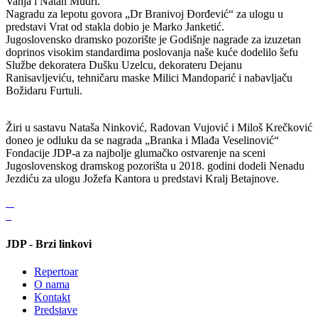
Vanja i Natan Mudri.
Nagradu za lepotu govora „Dr Branivoj Đorđević“ za ulogu u
predstavi Vrat od stakla dobio je Marko Janketić.
Jugoslovensko dramsko pozorište je Godišnje nagrade za izuzetan
doprinos visokim standardima poslovanja naše kuće dodelilo šefu
Službe dekoratera Dušku Uzelcu, dekorateru Dejanu
Ranisavljeviću, tehničaru maske Milici Mandoparić i nabavljaču
Božidaru Furtuli.
Žiri u sastavu Nataša Ninković, Radovan Vujović i Miloš Krečković
doneo je odluku da se nagrada „Branka i Mlađa Veselinović“
Fondacije JDP-a za najbolje glumačko ostvarenje na sceni
Jugoslovenskog dramskog pozorišta u 2018. godini dodeli Nenadu
Jezdiću za ulogu Jožefa Kantora u predstavi Kralj Betajnove.
JDP - Brzi linkovi
Repertoar
O nama
Kontakt
Predstave