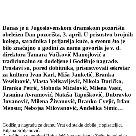
Danas je u Jugoslovenskom dramskom pozorištu
obeležen Dan pozorišta, 3. april. U prisustvu brojnih
kolega, saradnika i prijatelja kuće, o svemu što je
bilo značajno u godini za nama govorila je v. d.
direktora Tamara Vučković Manojlović a
tradicionalno su dodeljene i Godišnje nagrade.
Proslavi su, pored dobitnika, prisustvovali sekretar
za kulturu Ivan Karl, Miša Janketić, Branka
Veselinović, Vlasta Velisavljević, Nikola Đuričko,
Branka Petrić, Sloboda Mićalović, Milena Vasić
,
Jasmina Avramović, Nataša Tapušković, Dubravko
Jovanović, Milena Živanović, Branko Cvejić, Irfan
Mensur, Nebojsa Milovanović, Anđelika Simić…
Godišnju nagradu za dramu Vrat od stakla dobila je spisateljica
Biljana Srbljanović.
Za režiju su nagrađeni Bobo Jelčić za predstavu Zašto je poludeo