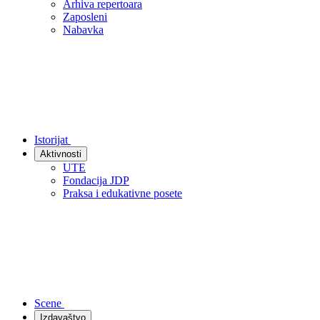
Arhiva repertoara
Zaposleni
Nabavka
Istorijat
Aktivnosti
UTE
Fondacija JDP
Praksa i edukativne posete
Scene
Izdavaštvo