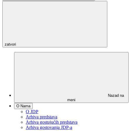
zatvori
Nazad na
meni
O Nama
O JDP
Arhiva predstava
Arhiva gostujućih predstava
Arhiva gostovanja JDP-a