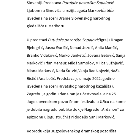
Sloveniji. Predstava
Putujuće pozorište Šopalović
Ljubomira Simovića u režiji Jagoša Markovića biće
izvedena na sceni Drame Slovenskog narodnog
gledališča u Mariboru.
U predstavi
Putujuće pozorište Šopalović
igraju Dragan
Bjelogrlić, Jasna Đuričić, Nenad Jezdić, Anita Mančić,
Branko Vidaković, Marko Janketić, Jovana Belović, Sanja
Marković, Irfan Mensur, Miloš Samolov, Milica Sužnjević,
Miona Marković, Neda Šutvić, Vanja Radivojević, Nađa
Ristić i Ana Lečić. Predstava je u maju 2022. godine
izvedena na sceni Hrvatskog narodnog kazališta u
Zagrebu, a godinu dana ranije učestvovala je na 25.
Jugoslovenskom pozorišnom festivalu u Užicu na kome
je dobila nagradu publike dok je Nagradu „Ardalion“ za
epizodnu ulogu stručni žiri dodelio Sanji Marković.
Koprodukcija Jugoslovenskog dramskog pozorišta,