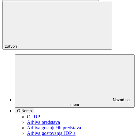
zatvori
Nazad na
meni
O Nama
O JDP
Arhiva predstava
Arhiva gostujućih predstava
Arhiva gostovanja JDP-a