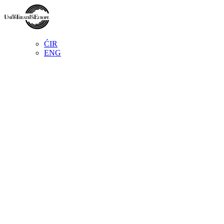
ĆIR
ENG