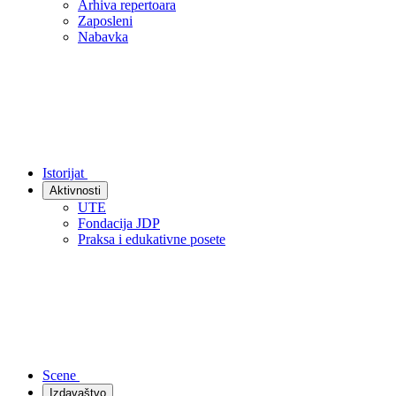
Arhiva repertoara
Zaposleni
Nabavka
Istorijat
Aktivnosti
UTE
Fondacija JDP
Praksa i edukativne posete
Scene
Izdavaštvo