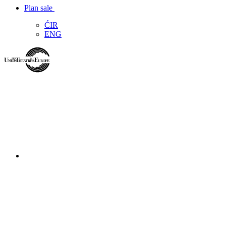
Plan sale
ĆIR
ENG