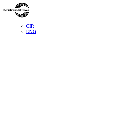
ĆIR
ENG