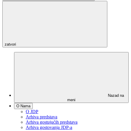
zatvori
Nazad na
meni
O Nama
O JDP
Arhiva predstava
Arhiva gostujućih predstava
Arhiva gostovanja JDP-a