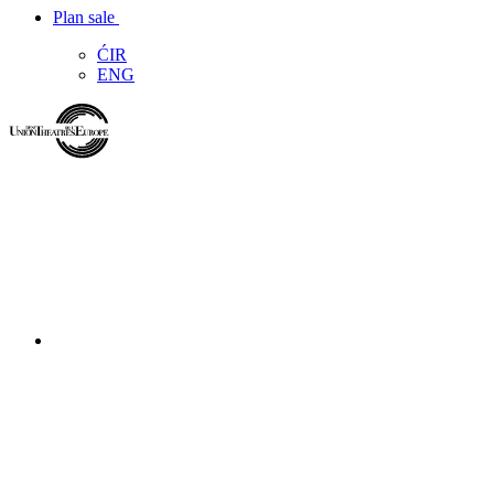
Plan sale
ĆIR
ENG