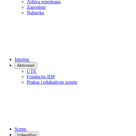
Arhiva repertoara
Zaposleni
Nabavka
Istorijat
Aktivnosti
UTE
Fondacija JDP
Praksa i edukativne posete
Scene
Izdavaštvo