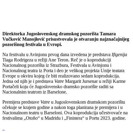
Direktorka Jugoslovenskog dramskog pozorišta Tamara
Vučković Manojlović prisustvovala je otvaranju najznačajnijeg
pozorišnog festivala u Evropi.
Na festivalu u Avinjonu prvog dana izvedena je predstava
Ifigenija
Tiaga Rodrigeza u režiji Ane Teron. Reč je o koprodukciji
Nacionalnog pozorišta iz Strazbura, Festivala u Avinjonu i
Nacionalnog teatra iz Porta i deo je velikog projekta Unije teatara
Evrope u okviru kojeg će biti realizovano sedam koprodukcija.
Jedna od njih je i predstava
Vatre
Margarit Jursenar u režiji Karme
Portačeli koju će Jugoslovensko dramsko pozorište raditi sa
Nacionalnim teatrom iz Barselone.
Premijera predstave
Vatre
u Jugoslovenskom dramskom pozorištu
očekuje se krajem godine a nakon toga planirana je premijera i u
Nacionalnom teatru u Barseloni. Ova koprodukcija učestvovaće na
festivalima „Otoño“ u Madridu i „Finistera“ u Portu 2023. godine.