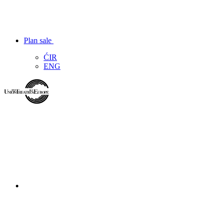
Plan sale
ĆIR
ENG