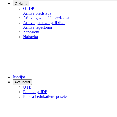
O Nama
O JDP
Arhiva predstava
Arhiva gostujućih predstava
Arhiva gostovanja JDP-a
Arhiva repertoara
Zaposleni
Nabavka
Istorijat
Aktivnosti
UTE
Fondacija JDP
Praksa i edukativne posete