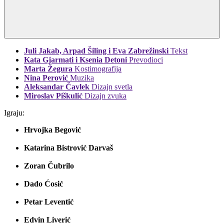
Juli Jakab, Arpad Šiling i Eva Zabrežinski
Tekst
Kata Gjarmati i Ksenia Detoni
Prevodioci
Marta Žegura
Kostimografija
Nina Perović
Muzika
Aleksandar Čavlek
Dizajn svetla
Miroslav Piškulić
Dizajn zvuka
Igraju:
Hrvojka Begović
Katarina Bistrović Darvaš
Zoran Čubrilo
Dado Ćosić
Petar Leventić
Edvin Liverić