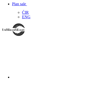
Plan sale
ĆIR
ENG