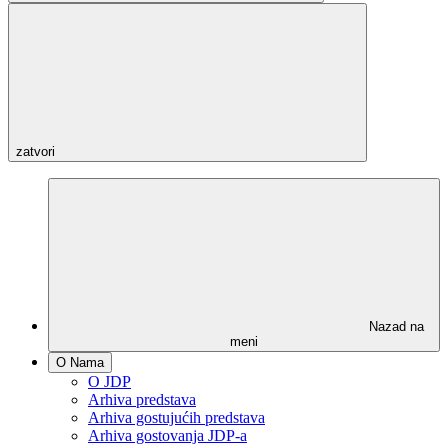
zatvori
Nazad na
meni
O Nama
O JDP
Arhiva predstava
Arhiva gostujućih predstava
Arhiva gostovanja JDP-a