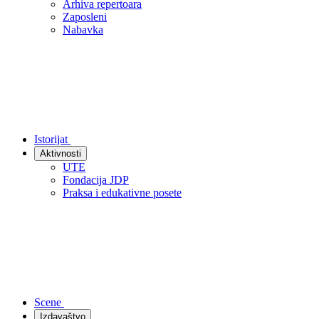
Arhiva repertoara
Zaposleni
Nabavka
Istorijat
Aktivnosti
UTE
Fondacija JDP
Praksa i edukativne posete
Scene
Izdavaštvo