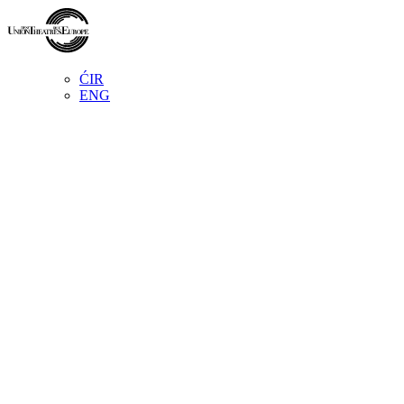
ĆIR
ENG