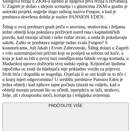
Šilingova režija u ZKM-u ujedno je njegova prva režija u Hrvatskoj.
U Zagreb je došao s idejom scenarija i s glumcima ZKM-a gradio je
autorski projekt, najprije dugo radnog naziva Furgon, a kad je
predstava dovršena dobila je naslov PANSION EDEN.
Šiling u ovoj predstavi gradi priču o snovima, strahovima i željama
jedne obitelji koja pokušava preživjeti usred rata i kapitalističkih
pravila, kad moraju učiniti i neke ružne stvari, a onda ih pokušavaju
sakriti. Zašto se predstava najprije radno zvala Furgon? S
koautoricama, Juli Jakab i Evom Zabezsinski, Šiling dolazi u Zagreb
s vrlo uznemirujućom pričom koji su ponijeli sa sobom od kuće, a
koja je kad su bili u prvoj fazi osmišljavanja fabule ovoga komada, u
Mađarskoj upravo doživjela svoj sudski epilog. Krijumčari ljudima
otpočetka su znali da hladnjača nije prikladno vozilo za prijevoz
živih bića i dogodila se tragedija. Osjećaju li se oni kojih se to tiče i
u kojoj mjeri odgovornima? U središtu predstave Pansion Eden je
jedna obitelj i kad njihove tajne počinju izlaziti na vidjelo, kad u
obitelji moraju priznati što su učinili, isprepleću se laži, strahovi,
želje, ali i zlouporaba moći, korupcija i religijska uvjerenja.
PROČITAJTE VIŠE