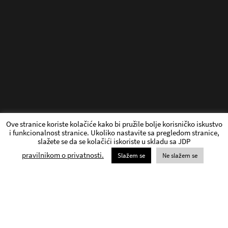
Ove stranice koriste kolačiće kako bi pružile bolje korisničko iskustvo
i funkcionalnost stranice. Ukoliko nastavite sa pregledom stranice,
slažete se da se kolačići iskoriste u skladu sa JDP
pravilnikom o privatnosti.
Slažem se
Ne slažem se
TRAJANJE PREDSTAVE