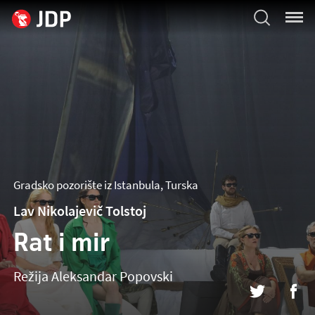
Gradsko pozorište iz Istanbula, Turska
Lav Nikolajevič Tolstoj
Rat i mir
Režija
Aleksandar Popovski