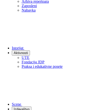
Arhiva repertoara
Zaposleni
Nabavka
Istorijat
Aktivnosti
UTE
Fondacija JDP
Praksa i edukativne posete
Scene
Izdavaštvo