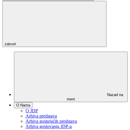
zatvori
Nazad na
meni
O Nama
O JDP
Arhiva predstava
Arhiva gostujućih predstava
Arhiva gostovanja JDP-a