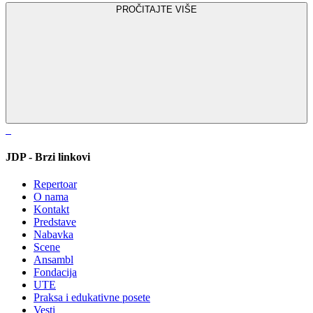
PROČITAJTE VIŠE
JDP - Brzi linkovi
Repertoar
O nama
Kontakt
Predstave
Nabavka
Scene
Ansambl
Fondacija
UTE
Praksa i edukativne posete
Vesti