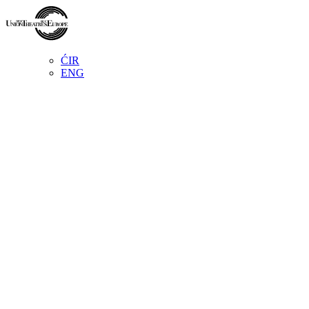
ĆIR
ENG