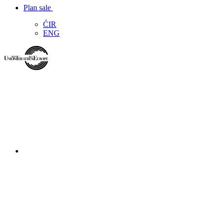
Plan sale
ĆIR
ENG