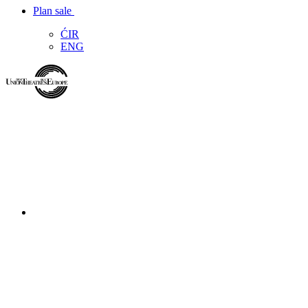
Plan sale
ĆIR
ENG