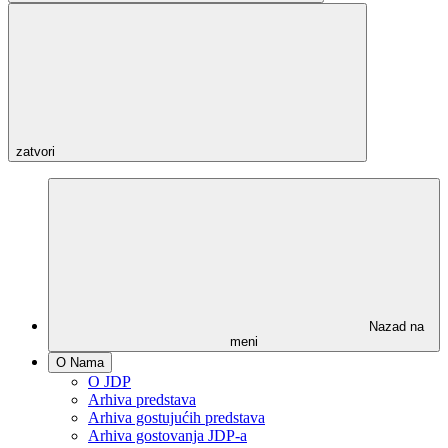
zatvori
Nazad na
meni
O Nama
O JDP
Arhiva predstava
Arhiva gostujućih predstava
Arhiva gostovanja JDP-a