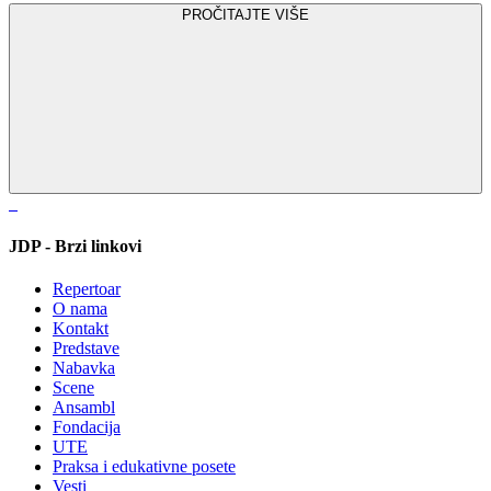
PROČITAJTE VIŠE
JDP - Brzi linkovi
Repertoar
O nama
Kontakt
Predstave
Nabavka
Scene
Ansambl
Fondacija
UTE
Praksa i edukativne posete
Vesti