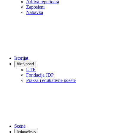
Arhiva repertoara
Zaposleni
Nabavka
Istorijat
Aktivnosti
UTE
Fondacija JDP
Praksa i edukativne posete
Scene
Izdavaštvo