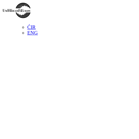
ĆIR
ENG