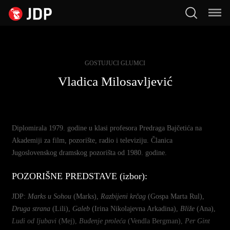
GOSTUJUCI GLUMCI
Vladica Milosavljević
Diplomirala 1979. godine u klasi profesora Predraga Bajčetića na
Akademiji za film, pozorište, radio i televiziju. Članica
Jugoslovenskog dramskog pozorišta od 1980. godine.
POZORIŠNE PREDSTAVE (izbor):
JDP:
Marks u Sohou
(Marks),
Razbijeni krčag
(Gospa Marta Rul),
Druga strana
(Lili),
Galeb
(Irina Nikolajevna Arkadina),
Bliže
(Ana),
Ludi od ljubavi
(Mej),
Buđenje proleća
(Vendla Bergman),
Per Gint