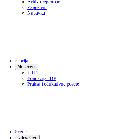
Arhiva repertoara
Zaposleni
Nabavka
Istorijat
Aktivnosti
UTE
Fondacija JDP
Praksa i edukativne posete
Scene
Izdavaštvo