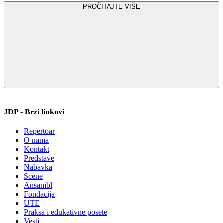
PROČITAJTE VIŠE
JDP - Brzi linkovi
Repertoar
O nama
Kontakt
Predstave
Nabavka
Scene
Ansambl
Fondacija
UTE
Praksa i edukativne posete
Vesti