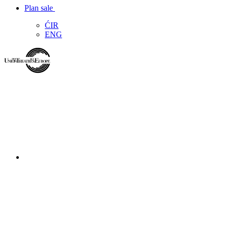
Plan sale
ĆIR
ENG