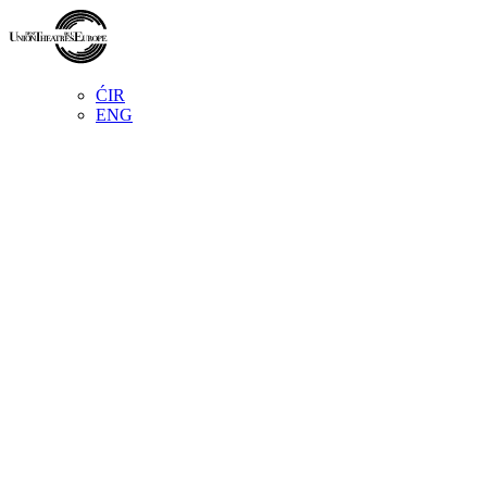
ĆIR
ENG