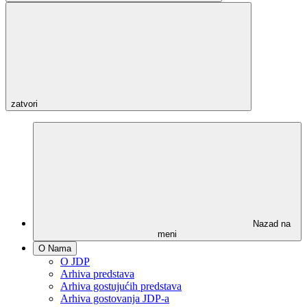
zatvori
Nazad na
meni
O Nama
O JDP
Arhiva predstava
Arhiva gostujućih predstava
Arhiva gostovanja JDP-a