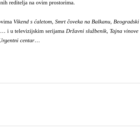
nih reditelja na ovim prostorima.
movima
Vikend s ćaletom
,
Smrt čoveka na Balkanu
,
Beogradski
… i u televizijskim serijama
Državni službenik
,
Tajna vinove 
Urgentni centar
…