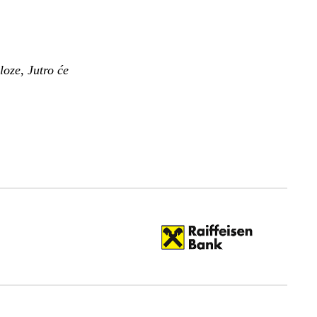
loze
,
Jutro će