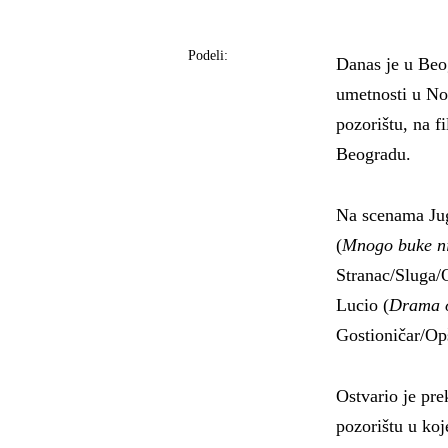
Podeli:
Danas je u Be
umetnosti u No
pozorištu, na f
Beogradu.
Na scenama Jug
(
Mnogo buke ni
Stranac/Sluga/O
Lucio (
Drama o
Gostioničar/Opš
Ostvario je pr
pozorištu u koj