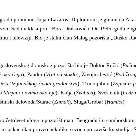
ogradu preminuo Bojan Lazarov.
Diplomirao je glumu na Aka
vom Sadu u klasi prof. Bora Draškovića. Od 1996. godine igr
ilmu i televiziji. Bio je stalni član Malog pozorišta „Duško R
oslovenskog dramskog pozorišta bio je Doktor Ružić (
Pučin
 oko čega
), Pandur (
Vrat od stakla
), Živojin Jevtić (
Pod žrvn
els (
Iz junačkog života građanstva
), Trudoljubov (
Zapisi iz 
 Mirjani i ovima oko nje
), Kolja (
Švabica
), Sveštenik (
Fedri
tinski delovođa/Starac (
Zamak
), Sluga/Grobar (
Hamlet
).
eko četrdeset uloga u pozorištima u Beogradu i u somborsko
em je kao član proveo nekoliko sezona po završetku studija. 