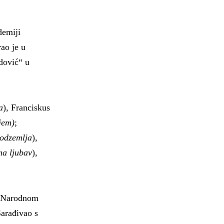
demiji
ao je u
adović“ u
a
), Franciskus
jem)
;
podzemlja
),
na ljubav
),
m Narodnom
Sarađivao s