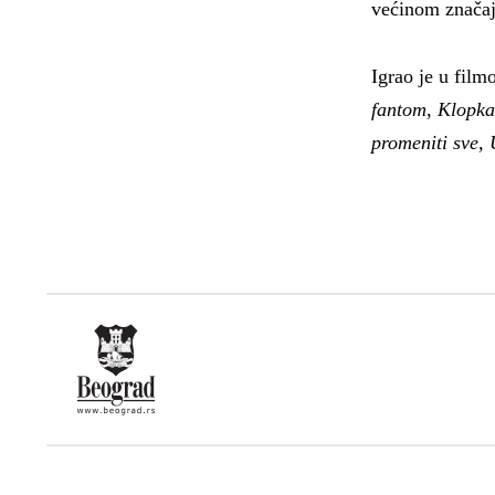
većinom značaj
Igrao je u fil
fantom
,
Klopka
promeniti sve, 