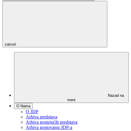
zatvori
Nazad na
meni
O Nama
O JDP
Arhiva predstava
Arhiva gostujućih predstava
Arhiva gostovanja JDP-a