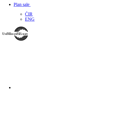
Plan sale
ĆIR
ENG