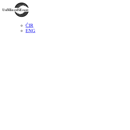
ĆIR
ENG