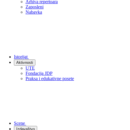
Arhiva repertoara
Zaposleni
Nabavka
Istorijat
Aktivnosti
UTE
Fondacija JDP
Praksa i edukativne posete
Scene
Izdavaštvo