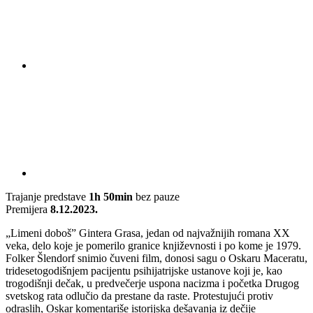
Trajanje predstave
1h 50min
bez pauze
Premijera
8.12.2023.
„Limeni doboš” Gintera Grasa, jedan od najvažnijih romana XX
veka, delo koje je pomerilo granice književnosti i po kome je 1979.
Folker Šlendorf snimio čuveni film, donosi sagu o Oskaru Maceratu,
tridesetogodišnjem pacijentu psihijatrijske ustanove koji je, kao
trogodišnji dečak, u predvečerje uspona nacizma i početka Drugog
svetskog rata odlučio da prestane da raste. Protestujući protiv
odraslih, Oskar komentariše istorijska dešavanja iz dečije