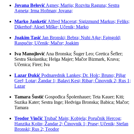
Jovana Belović
Agnes; Marija; Rozvita Raguna; Sestra
Agneta; Irma Hofman; Jovana;
Marko Janketić
Alfred Macerat; Sigizmund Markus; Feliks;
Dikerhof; Aksеl Miškе; Učenik; Marko
Joakim Tasić
Jan Bronski; Bebra; Nuhi Ajkе; Fajngold;
Raspućin; Učenik; Mačor; Joakim
Iva Manojlović
Ana Bronska; Šuger Leo; Gretica Šefler;
Sestra Skolastika; Helga Majer; Mačor Bizmark, Krava;
Učenica; Firer; Iva
Lazar Đukić
Podnarednik Lankes; Dr. Holc; Bruno; Piljar
Gref; Lotar; Žandar 1; Balavi Kesi; Ribar; Činovnik 2; Rus 1;
Lazar
Tamara Šustić
Gospođica Špolenhauer; Teta Kauer; Kiti;
Suzika Kater; Sestra Inge; Hedviga Bronska; Babica; Mačor;
Tamara
Teodor Vinčić
Trubač Majn; Kobjela; Poručnik Hercog;
Hanzika Kolin; Žandar 2; Činovnik 1; Prase; Učenik; Stefan
Bronski; Rus 2; Tеodor