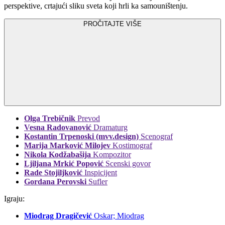
perspektive, crtajući sliku sveta koji hrli ka samouništenju.
PROČITAJTE VIŠE
Olga Trebičnik
Prevod
Vesna Radovanović
Dramaturg
Kostantin Trpenoski (mvv.design)
Scenograf
Marija Marković Milojev
Kostimograf
Nikola Kodžabašija
Kompozitor
Ljiljana Mrkić Popović
Scenski govor
Rade Stojiljković
Inspicijent
Gordana Perovski
Sufler
Igraju:
Miodrag Dragičević
Oskar; Miodrag